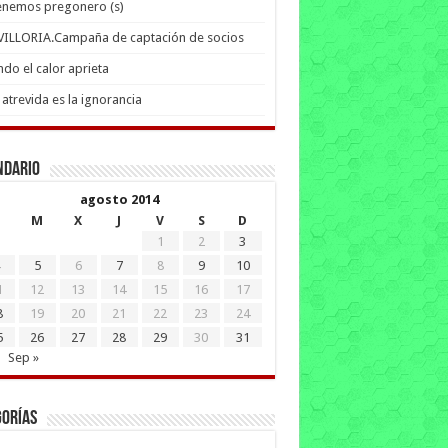
enemos pregonero (s)
 VILLORIA.Campaña de captación de socios
do el calor aprieta
atrevida es la ignorancia
ndario
agosto 2014
M
X
J
V
S
D
1
2
3
5
6
7
8
9
10
1
12
13
14
15
16
17
8
19
20
21
22
23
24
5
26
27
28
29
30
31
Sep »
gorías