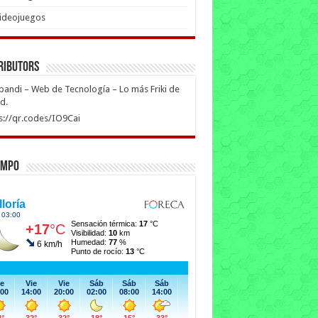
ideojuegos
ributors
ipandi – Web de Tecnología – Lo más Friki de
ed.
s://qr.codes/IO9Cai
empo