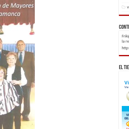
v
Cont
Frik
la r
http
El Ti