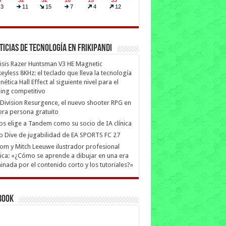
ticias de Tecnología en Frikipandi
isis Razer Huntsman V3 HE Magnetic
eyless 8KHz: el teclado que lleva la tecnología
ética Hall Effect al siguiente nivel para el
ing competitivo
Division Resurgence, el nuevo shooter RPG en
era persona gratuito
ips elige a Tandem como su socio de IA clínica
 Dive de jugabilidad de EA SPORTS FC 27
m y Mitch Leeuwe ilustrador profesional
ica: «¿Cómo se aprende a dibujar en una era
nada por el contenido corto y los tutoriales?»
book