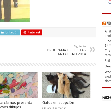
No
Anál
LinkedIn
Pinterest
Tenk
magn
gam
Siguiente
PROGRAMA DE FIESTAS
The 
CANTALPINO 2014
terc
Phil
Deep
Waco
expl
domi
Face
García nos presenta
Gatos en adopción
uevos dibujos
Hace 3 semanas