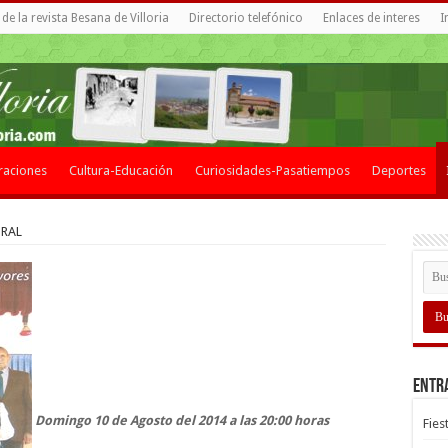
de la revista Besana de Villoria
Directorio telefónico
Enlaces de interes
I
raciones
Cultura-Educación
Curiosidades-Pasatiempos
Deportes
TRAL
Entr
Domingo 10 de Agosto del 2014 a las 20:00 horas
Fies