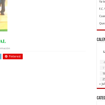
Ya t
F.C.
Cuan
Que 
Cale
AL
ormación
L
Pinterest
4
1
1
2
« Jul
Cate