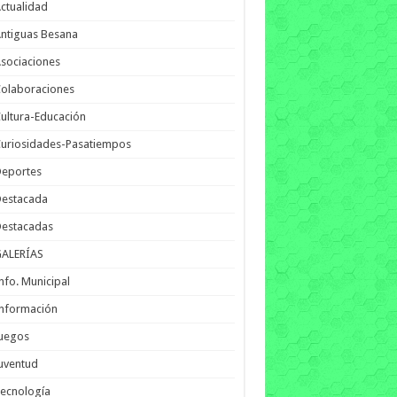
ctualidad
ntiguas Besana
sociaciones
olaboraciones
ultura-Educación
uriosidades-Pasatiempos
Deportes
Destacada
Destacadas
GALERÍAS
nfo. Municipal
nformación
Juegos
uventud
ecnología