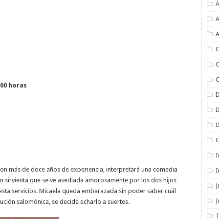
A
A
A
C
C
C
:00 horas
I
con más de doce años de experiencia, interpretará una comedia
I
en sirvienta que se ve asediada amorosamente por los dos hijos
presta servicios. Micaela queda embarazada sin poder saber cuál
J
lución salomónica, se decide echarlo a suertes.
T