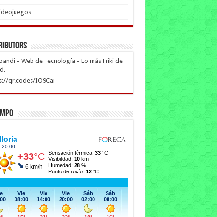
ideojuegos
ributors
ipandi – Web de Tecnología – Lo más Friki de
ed.
s://qr.codes/IO9Cai
empo