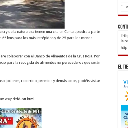
v
Cont
i y de la naturaleza tienen una cita en Cantalapiedra a partir
Frik
de 65 kms para los más intrépidos y de 25 para los menos
la r
http
re colaborar con el Banco de Alimentos de la Cruz Roja. Por
spacio para la recogida de alimentos no perecederos que serán
El Ti
scripciones, recorrido, premios y demás actos, podéis visitar
om.es/p/kdd-btt.html