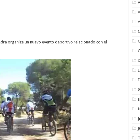
A
A
A
C
C
iedra organiza un nuevo evento deportivo relacionado con el
C
I
I
J
T