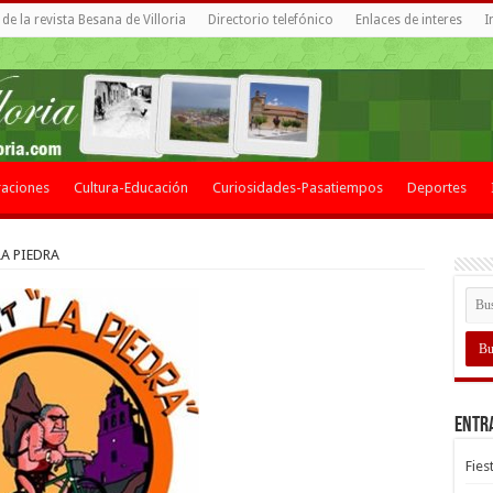
de la revista Besana de Villoria
Directorio telefónico
Enlaces de interes
I
aciones
Cultura-Educación
Curiosidades-Pasatiempos
Deportes
LA PIEDRA
Entr
Fies