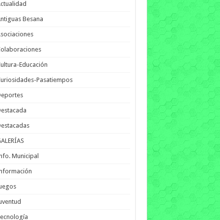
ctualidad
ntiguas Besana
sociaciones
olaboraciones
ultura-Educación
uriosidades-Pasatiempos
Deportes
Destacada
Destacadas
GALERÍAS
nfo. Municipal
nformación
Juegos
uventud
ecnología