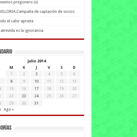
enemos pregonero (s)
 VILLORIA.Campaña de captación de socios
do el calor aprieta
atrevida es la ignorancia
ndario
julio 2014
M
X
J
V
S
D
1
2
3
4
5
6
8
9
10
11
12
13
4
15
16
17
18
19
20
1
22
23
24
25
26
27
8
29
30
31
n
Ago »
gorías