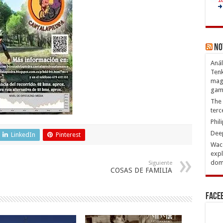
No
Anál
Tenk
magn
gam
The 
terc
Phil
Deep
LinkedIn
Pinterest
Waco
expl
domi
Siguiente
COSAS DE FAMILIA
Face