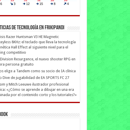
ticias de Tecnología en Frikipandi
isis Razer Huntsman V3 HE Magnetic
eyless 8KHz: el teclado que lleva la tecnología
ética Hall Effect al siguiente nivel para el
ing competitivo
Division Resurgence, el nuevo shooter RPG en
era persona gratuito
ips elige a Tandem como su socio de IA clínica
 Dive de jugabilidad de EA SPORTS FC 27
m y Mitch Leeuwe ilustrador profesional
ica: «¿Cómo se aprende a dibujar en una era
nada por el contenido corto y los tutoriales?»
book