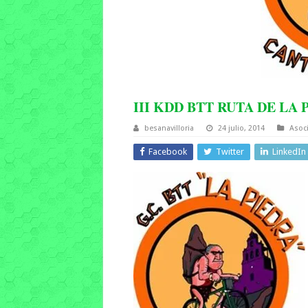
III KDD BTT RUTA DE LA 
besanavilloria
24 julio, 2014
Asoc
Facebook
Twitter
LinkedIn