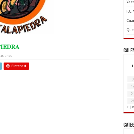
Ya t
F.C.
Cuan
Que 
PIEDRA
Cale
iaciones
Pinterest
L
7
1
2
2
« Ju
Cate