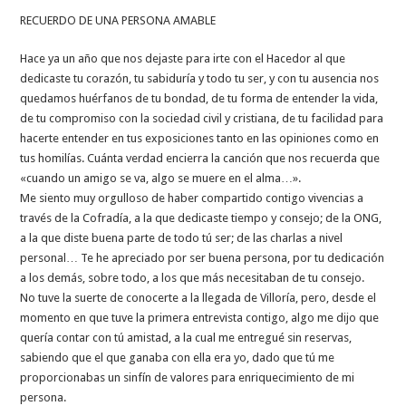
RECUERDO DE UNA PERSONA AMABLE
Hace ya un año que nos dejaste para irte con el Hacedor al que
dedicaste tu corazón, tu sabiduría y todo tu ser, y con tu ausencia nos
quedamos huérfanos de tu bondad, de tu forma de entender la vida,
de tu compromiso con la sociedad civil y cristiana, de tu facilidad para
hacerte entender en tus exposiciones tanto en las opiniones como en
tus homilías. Cuánta verdad encierra la canción que nos recuerda que
«cuando un amigo se va, algo se muere en el alma…».
Me siento muy orgulloso de haber compartido contigo vivencias a
través de la Cofradía, a la que dedicaste tiempo y consejo; de la ONG,
a la que diste buena parte de todo tú ser; de las charlas a nivel
personal… Te he apreciado por ser buena persona, por tu dedicación
a los demás, sobre todo, a los que más necesitaban de tu consejo.
No tuve la suerte de conocerte a la llegada de Villoría, pero, desde el
momento en que tuve la primera entrevista contigo, algo me dijo que
quería contar con tú amistad, a la cual me entregué sin reservas,
sabiendo que el que ganaba con ella era yo, dado que tú me
proporcionabas un sinfín de valores para enriquecimiento de mi
persona.