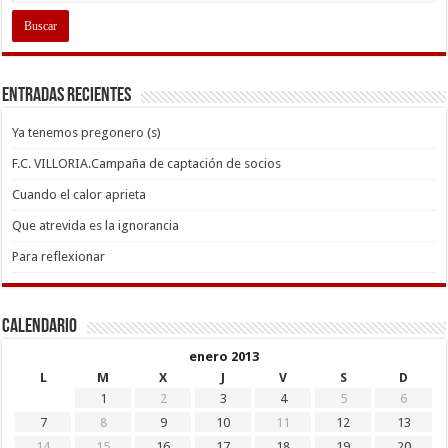
Entradas recientes
Ya tenemos pregonero (s)
F.C. VILLORIA.Campaña de captación de socios
Cuando el calor aprieta
Que atrevida es la ignorancia
Para reflexionar
Calendario
enero 2013
L
M
X
J
V
S
D
1
2
3
4
5
6
7
8
9
10
11
12
13
14
15
16
17
18
19
20