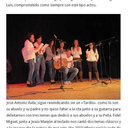
Luis, comprometido como siempre con este tipo actos.
Jose Antonio Ávila, sigue reivindicando ser un «Tardío» -como lo son
su abuelo y su padre-y no quiso faltar a la cita junto a su guitarra para
deleitarnos con tres temas que dedicó a sus abuelos y a su Peña. Fidel
Miguel, junto a Jesús Manjón al teclado nos cantó dos temas clásicos y
a la vez nos dio la noticia de que este año 2013 Villoria será la sede de