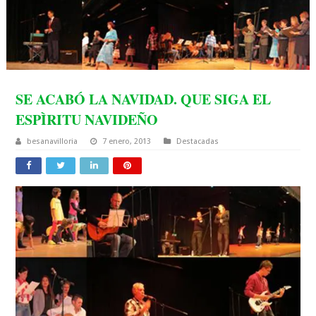
SE ACABÓ LA NAVIDAD. QUE SIGA EL
ESPÌRITU NAVIDEÑO
besanavilloria
7 enero, 2013
Destacadas