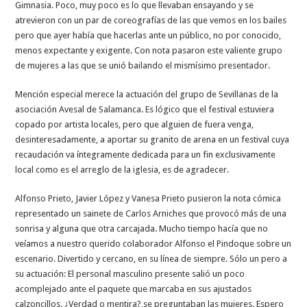
Gimnasia. Poco, muy poco es lo que llevaban ensayando y se
atrevieron con un par de coreografías de las que vemos en los bailes
pero que ayer había que hacerlas ante un público, no por conocido,
menos expectante y exigente. Con nota pasaron este valiente grupo
de mujeres a las que se unió bailando el mismísimo presentador.
Mención especial merece la actuación del grupo de Sevillanas de la
asociación Avesal de Salamanca. Es lógico que el festival estuviera
copado por artista locales, pero que alguien de fuera venga,
desinteresadamente, a aportar su granito de arena en un festival cuya
recaudación va íntegramente dedicada para un fin exclusivamente
local como es el arreglo de la iglesia, es de agradecer.
Alfonso Prieto, Javier López y Vanesa Prieto pusieron la nota cómica
representado un sainete de Carlos Arniches que provocó más de una
sonrisa y alguna que otra carcajada. Mucho tiempo hacía que no
veíamos a nuestro querido colaborador Alfonso el Pindoque sobre un
escenario. Divertido y cercano, en su línea de siempre. Sólo un pero a
su actuación: El personal masculino presente salió un poco
acomplejado ante el paquete que marcaba en sus ajustados
calzoncillos. ¿Verdad o mentira?,se preguntaban las mujeres. Espero