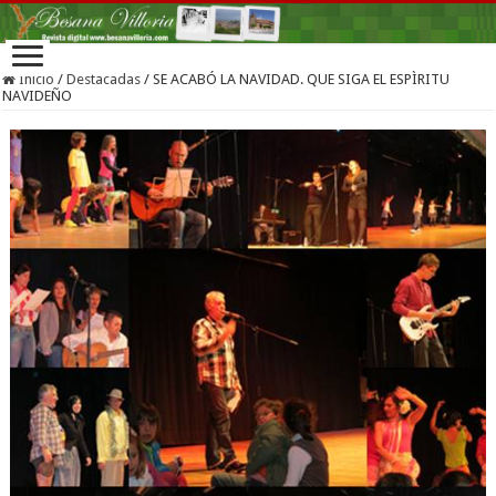
Inicio
/
Destacadas
/
SE ACABÓ LA NAVIDAD. QUE SIGA EL ESPÌRITU
NAVIDEÑO