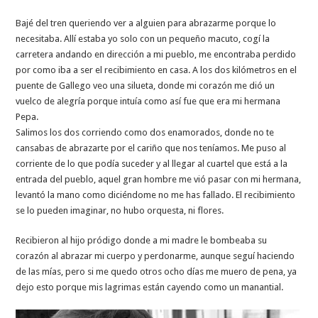
Bajé del tren queriendo ver a alguien para abrazarme porque lo
necesitaba. Allí estaba yo solo con un pequeño macuto, cogí la
carretera andando en dirección a mi pueblo, me encontraba perdido
por como iba a ser el recibimiento en casa. A los dos kilómetros en el
puente de Gallego veo una silueta, donde mi corazón me dió un
vuelco de alegría porque intuía como así fue que era mi hermana
Pepa.
Salimos los dos corriendo como dos enamorados, donde no te
cansabas de abrazarte por el cariño que nos teníamos. Me puso al
corriente de lo que podía suceder y al llegar al cuartel que está a la
entrada del pueblo, aquel gran hombre me vió pasar con mi hermana,
levantó la mano como diciéndome no me has fallado. El recibimiento
se lo pueden imaginar, no hubo orquesta, ni flores.
Recibieron al hijo pródigo donde a mi madre le bombeaba su
corazón al abrazar mi cuerpo y perdonarme, aunque seguí haciendo
de las mías, pero si me quedo otros ocho días me muero de pena, ya
dejo esto porque mis lagrimas están cayendo como un manantial.