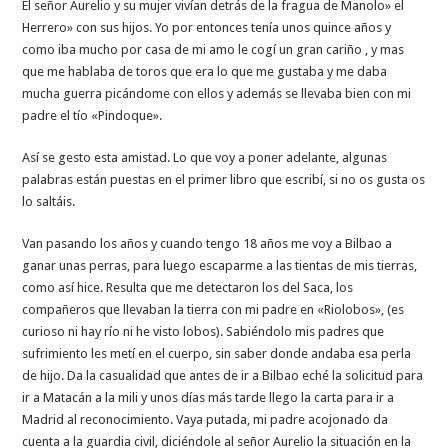
El señor Aurelio y su mujer vivían detrás de la fragua de Manolo» el
Herrero» con sus hijos. Yo por entonces tenía unos quince años y
como iba mucho por casa de mi amo le cogí un gran cariño , y mas
que me hablaba de toros que era lo que me gustaba y me daba
mucha guerra picándome con ellos y además se llevaba bien con mi
padre el tío «Pindoque».
Así se gesto esta amistad. Lo que voy a poner adelante, algunas
palabras están puestas en el primer libro que escribí, si no os gusta os
lo saltáis.
Van pasando los años y cuando tengo 18 años me voy a Bilbao a
ganar unas perras, para luego escaparme a las tientas de mis tierras,
como así hice. Resulta que me detectaron los del Saca, los
compañeros que llevaban la tierra con mi padre en «Riolobos», (es
curioso ni hay río ni he visto lobos). Sabiéndolo mis padres que
sufrimiento les metí en el cuerpo, sin saber donde andaba esa perla
de hijo. Da la casualidad que antes de ir a Bilbao eché la solicitud para
ir a Matacán a la mili y unos días más tarde llego la carta para ir a
Madrid al reconocimiento. Vaya putada, mi padre acojonado da
cuenta a la guardia civil, diciéndole al señor Aurelio la situación en la