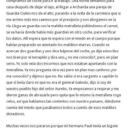
compramos un coche para ir al trabajo. Una noche veníamos para
casa después de dejar el tajo, al llegar a Archanda una pareja de
Guardia Civiles nos da el alto, parando a la orilla de la carretera que si
me arrimo más nos caemos por el precipicio y nos ahogamos en la
ría. Llega un guardia con la maldita metralleta pidiéndonos el carnet,
se va hacia donde había más guardias en otro coche, para verificar
los datos. Allí espera que te espera con el miedo en el cuerpo porque
habían preparado un atentado los malditos etarras. Cuando se
acercan dos guardias y uno dice bájense del coche, yo dije estos tíos
nos tiran por el terraplén y dice uno,¿ no me conocéis?, pero en plan
serio. Yo solo veía dos tricornios que nos estaban apuntando con la
metralleta. Ya nos pregunta otra vez pero en plan mas cariñoso ¿no
me conocéis? y dijimos que no. No sabía si era sargento o capitán lo
que sí tenía claro es que no era el general Galindo, dijo si soy de
vuestro pueblo hijo del señor Aurelio. Ya empezamos a respirar y me
dieron ganas de abrazarle pero quita que lo mismo la metralleta coge
celos, así que hablamos tan contentos con nuestro paisano, dándome
cuenta del miedo que pasábamos todos a cuento de esos malditos
dictadores.
Muchas veces nos pararon porque mi hermano Pauli tenía un bigote