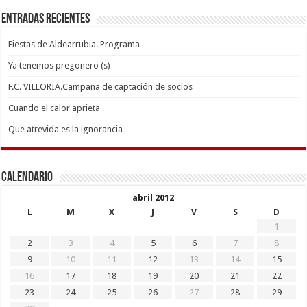
Entradas recientes
Fiestas de Aldearrubia. Programa
Ya tenemos pregonero (s)
F.C. VILLORIA.Campaña de captación de socios
Cuando el calor aprieta
Que atrevida es la ignorancia
Calendario
abril 2012
L
M
X
J
V
S
D
1
2
3
4
5
6
7
8
9
10
11
12
13
14
15
16
17
18
19
20
21
22
23
24
25
26
27
28
29