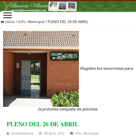
Inicio
/
Info. Municipal
/
PLENO DEL 26 DE ABRIL
Elegidos los socorristas para
la próxima campaña de piscinas
.
PLENO DEL 26 DE ABRIL
besanavilloria
28 abril, 2012
Info. Municipal