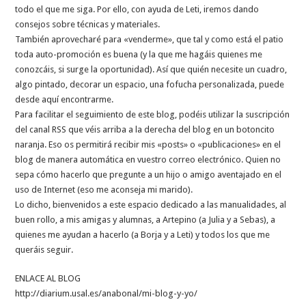
todo el que me siga. Por ello, con ayuda de Leti, iremos dando
consejos sobre técnicas y materiales.
También aprovecharé para «venderme», que tal y como está el patio
toda auto-promoción es buena (y la que me hagáis quienes me
conozcáis, si surge la oportunidad). Así que quién necesite un cuadro,
algo pintado, decorar un espacio, una fofucha personalizada, puede
desde aquí encontrarme.
Para facilitar el seguimiento de este blog, podéis utilizar la suscripción
del canal RSS que véis arriba a la derecha del blog en un botoncito
naranja. Eso os permitirá recibir mis «posts» o «publicaciones» en el
blog de manera automática en vuestro correo electrónico. Quien no
sepa cómo hacerlo que pregunte a un hijo o amigo aventajado en el
uso de Internet (eso me aconseja mi marido).
Lo dicho, bienvenidos a este espacio dedicado a las manualidades, al
buen rollo, a mis amigas y alumnas, a Artepino (a Julia y a Sebas), a
quienes me ayudan a hacerlo (a Borja y a Leti) y todos los que me
queráis seguir.
ENLACE AL BLOG
http://diarium.usal.es/anabonal/mi-blog-y-yo/