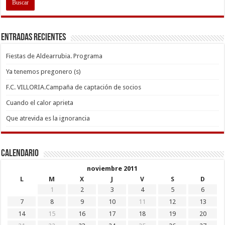
Entradas recientes
Fiestas de Aldearrubia. Programa
Ya tenemos pregonero (s)
F.C. VILLORIA.Campaña de captación de socios
Cuando el calor aprieta
Que atrevida es la ignorancia
Calendario
noviembre 2011
L
M
X
J
V
S
D
1
2
3
4
5
6
7
8
9
10
11
12
13
14
15
16
17
18
19
20