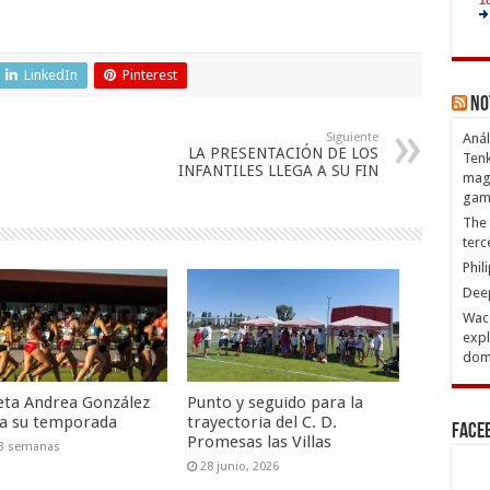
LinkedIn
Pinterest
No
Siguiente
Anál
LA PRESENTACIÓN DE LOS
Tenk
INFANTILES LLEGA A SU FIN
magn
gam
The 
terc
Phil
Deep
Waco
expl
domi
leta Andrea González
Punto y seguido para la
iza su temporada
trayectoria del C. D.
Face
Promesas las Villas
 3 semanas
28 junio, 2026