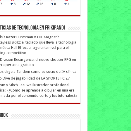
ticias de Tecnología en Frikipandi
isis Razer Huntsman V3 HE Magnetic
eyless 8KHz: el teclado que lleva la tecnología
ética Hall Effect al siguiente nivel para el
ing competitivo
Division Resurgence, el nuevo shooter RPG en
era persona gratuito
ips elige a Tandem como su socio de IA clínica
 Dive de jugabilidad de EA SPORTS FC 27
m y Mitch Leeuwe ilustrador profesional
ica: «¿Cómo se aprende a dibujar en una era
nada por el contenido corto y los tutoriales?»
book