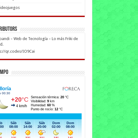
ideojuegos
ributors
ipandi – Web de Tecnología – Lo más Friki de
ed.
s://qr.codes/IO9Cai
empo