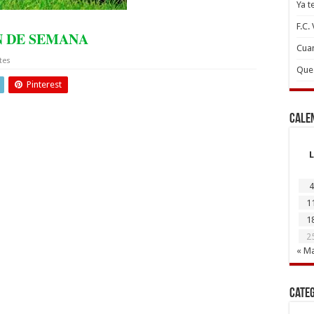
Ya t
F.C.
N DE SEMANA
Cuan
tes
Que 
Pinterest
Cale
L
4
1
1
2
« M
Cate