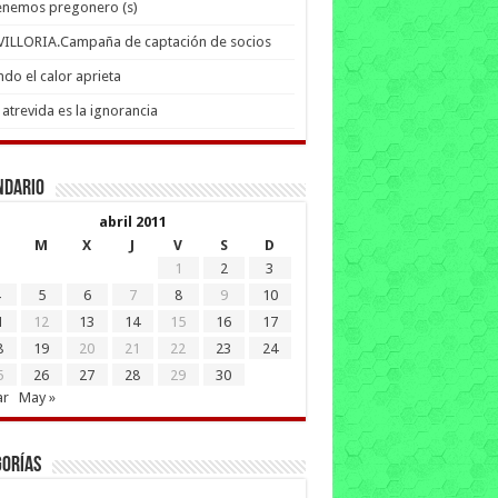
enemos pregonero (s)
 VILLORIA.Campaña de captación de socios
do el calor aprieta
atrevida es la ignorancia
ndario
abril 2011
M
X
J
V
S
D
1
2
3
5
6
7
8
9
10
1
12
13
14
15
16
17
8
19
20
21
22
23
24
5
26
27
28
29
30
ar
May »
gorías