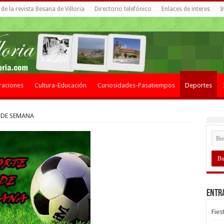
de la revista Besana de Villoria
Directorio telefónico
Enlaces de interes
I
raciones
Cultura-Educación
Curiosidades-Pasatiempos
Deportes
 DE SEMANA
Entr
Fies