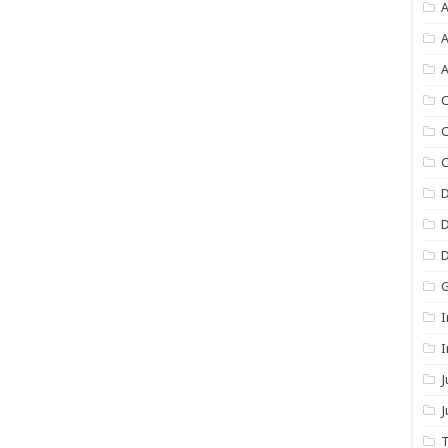
A
A
A
C
C
C
I
I
J
T