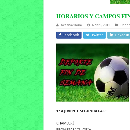
HORARIOS Y CAMPOS FI
besanavilloria
6 abril, 2011
Depor
Facebook
Twitter
LinkedIn
1ª A JUVENIL
SEGUNDA FASE
CHAMBERÍ
PROMESAS VILLORIA