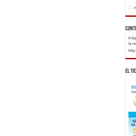
v
Cont
Frik
la r
http
El Ti