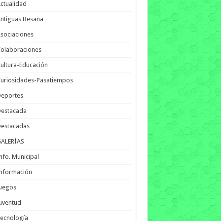
ctualidad
ntiguas Besana
sociaciones
olaboraciones
ultura-Educación
uriosidades-Pasatiempos
Deportes
Destacada
Destacadas
GALERÍAS
nfo. Municipal
nformación
Juegos
uventud
ecnología