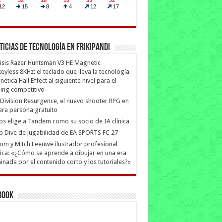
ticias de Tecnología en Frikipandi
isis Razer Huntsman V3 HE Magnetic
eyless 8KHz: el teclado que lleva la tecnología
ética Hall Effect al siguiente nivel para el
ing competitivo
Division Resurgence, el nuevo shooter RPG en
era persona gratuito
ips elige a Tandem como su socio de IA clínica
 Dive de jugabilidad de EA SPORTS FC 27
m y Mitch Leeuwe ilustrador profesional
ica: «¿Cómo se aprende a dibujar en una era
nada por el contenido corto y los tutoriales?»
book