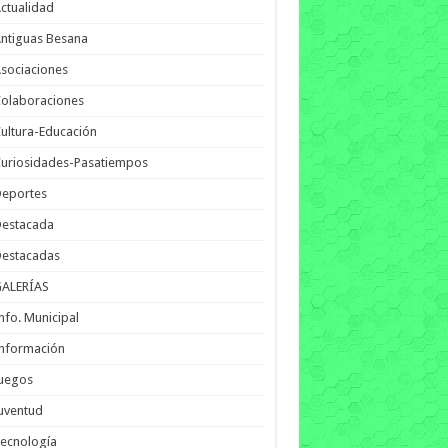
ctualidad
ntiguas Besana
sociaciones
olaboraciones
ultura-Educación
uriosidades-Pasatiempos
Deportes
Destacada
Destacadas
GALERÍAS
nfo. Municipal
nformación
Juegos
uventud
ecnología