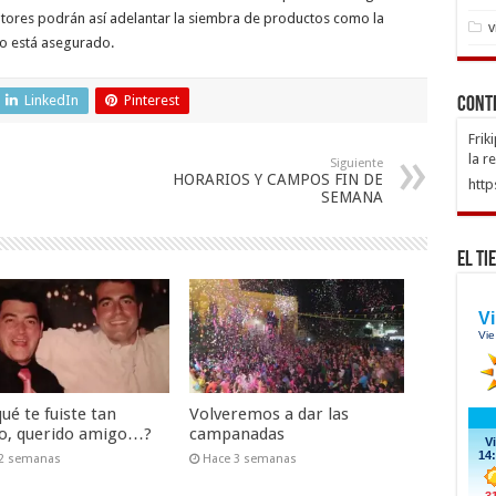
ltores podrán así adelantar la siembra de productos como la
v
to está asegurado.
LinkedIn
Pinterest
Cont
Frik
la r
Siguiente
HORARIOS Y CAMPOS FIN DE
http
SEMANA
El Ti
ué te fuiste tan
Volveremos a dar las
o, querido amigo…?
campanadas
 2 semanas
Hace 3 semanas