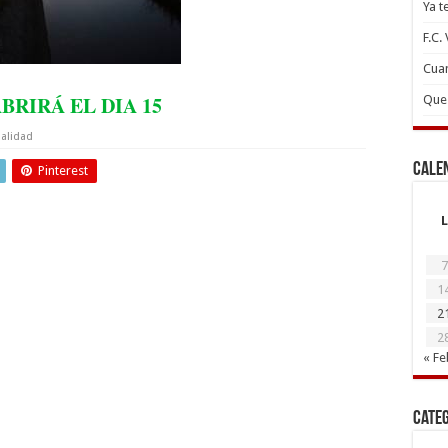
Ya t
F.C.
Cuan
BRIRÁ EL DIA 15
Que 
alidad
Cale
Pinterest
L
7
1
2
2
« Fe
Cate