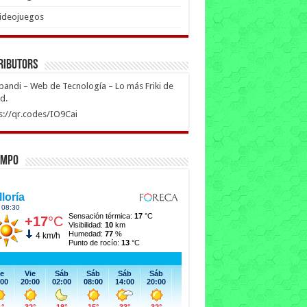
ideojuegos
ributors
ipandi – Web de Tecnología – Lo más Friki de
ed.
s://qr.codes/IO9Cai
empo