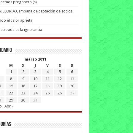
enemos pregonero (s)
 VILLORIA.Campaña de captación de socios
do el calor aprieta
atrevida es la ignorancia
ndario
marzo 2011
M
X
J
V
S
D
1
2
3
4
5
6
8
9
10
11
12
13
4
15
16
17
18
19
20
1
22
23
24
25
26
27
8
29
30
31
b
Abr »
gorías