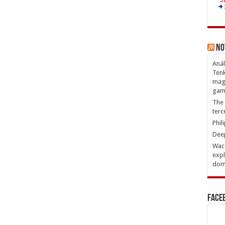
No
Anál
Tenk
magn
gam
The 
terc
Phil
Deep
Waco
expl
domi
Face