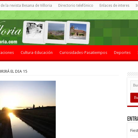
de la revista Besana de Villoria
Directorio telefónico
Enlaces de interes
I
aciones
Cultura-Educación
Curiosidades-Pasatiempos
Deportes
RIRÁ EL DIA 15
Entr
Fies