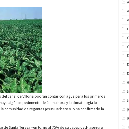
A
A
A
C
C
C
I
 del canal de Villoria podrán contar con agua para los primeros
I
aya algún impedimento de última hora y la climatología lo
e la comunidad de regantes Jesús Barbero y lo ha confirmado la
J
T
e de Santa Teresa –en torno al 75% de su capacidad- asegura