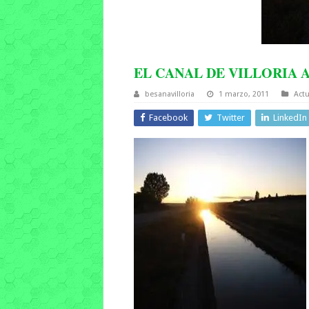
EL CANAL DE VILLORIA A
besanavilloria
1 marzo, 2011
Actu
Facebook
Twitter
LinkedIn