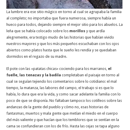
La lumbre era ese sitio mágico en torno al cual se agrupaba la familia
al completo; no importaba que fuera numerosa, siempre había un
hueco para todos, dejando siempre el mejor sitio para los abuelos. La
leña que se había colocado sobre los
morillos
y que ardía
alegremente, era testigo mudo de las historias que habían vivido
nuestros mayores y que los más pequeños escuchaban con los ojos
abiertos como platos hasta que le sueño les rendía y se quedaban
dormidos en el regazo de su madre.
El pote con las «patatas chicas» cociendo para los marranos,
el
fuelle, las tenazas y la badila
completaban el paisaje en torno al
cual se seguían tejiendo los comentarios sobre lo cotidiano: el mal
tiempo, la matanza, las labores del campo, el trabajo si es que lo
había, lo dura que era la vida, y como sacar adelante la familia con lo
poco de que se disponía. No faltaban tampoco los cotilleos sobre las
andanzas de la gente del pueblo y cómo no, esas historias de
fantasmas, muertos y mala gente que metían el miedo en el cuerpo
del más valiente y que hacían que los temblores que se sentían en la
cama se confundieran con los de frío. Hasta las cejas se tapa alguno