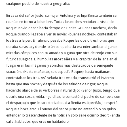
cualquier pueblo de nuestra geografía:
En casa del señor Justo, su mujer Antolina y su hija Benita también se
reunían en torno a la lumbre. Todas las noches recibían la visita de
Roque, novio desde hacía tiempo de Benita. «Buenas noches», decía
Roque cuando llegaba a ver su novia; «buenas noches», contestaban
los tres a la par. En silencio pasaba Roque las dos o tres horas que
duraba su visita y donde lo único que hacía era intercambiar algunas
miradas cómplices con su amada y alguna que otra de reojo con sus
futuros suegros. El humo, las
morceñas
y el crepitar de la leña en el
fuego eran las imágenes y sonidos más destacados de semejante
situación. «Hasta mañana», se despedía Roque;» hasta mañana»,
contestaban los tres. Así, velada tras velada, transcurrió el invierno
hasta que una noche y después de los saludos de rigor, Roque,
haciendo alarde de su verborrea natural dijo: «Señor Justo, tengo que
decirle una cosa»; «dila, hijo dila», le contestó el padre de su novia con
el desparpajo que le caracterizaba. «La Benita está preñá», le espetó
Roque a bocajarro. El bueno del señor Justo no entendió o no quiso
entender lo trascendente de la noticia y sólo se le ocurrió decir: «anda
calla, hablador, que eres un hablador.»