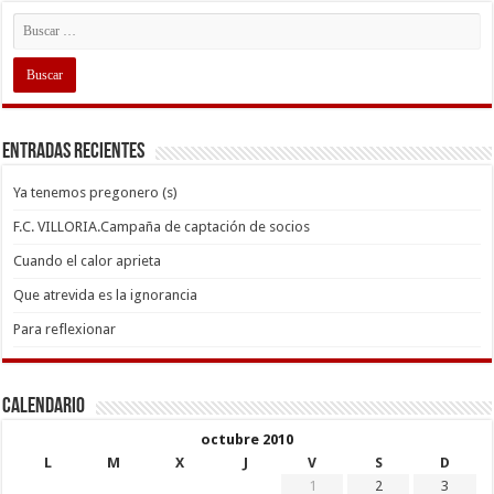
Entradas recientes
Ya tenemos pregonero (s)
F.C. VILLORIA.Campaña de captación de socios
Cuando el calor aprieta
Que atrevida es la ignorancia
Para reflexionar
Calendario
octubre 2010
L
M
X
J
V
S
D
1
2
3