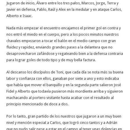
Jugaron de inicio, Álvaro entre los tres palos, Marcos, Jorge, Terra y
Javier en defensa, Pablo, Raúl y Alex en la medular y en ataque Carlos,
Alberto e Isaac.
Nada más empezar el encuentro encajamos el primer gol en contra y
nos entró el miedo en el cuerpo, pero a los pocos minutos nuestros
chavales empezaron a tocar el balón en el medio campo con gran
fluidez y rapidez, enviando grandes pases a la delantera que no
desaprovecharon zafándose y regateando bien a la defensa contraria
para lograr goles de todo tipo y de muy bella factura.
Al descanso los discípulos de Toni, que cada día se nota más su buena
labor y confianza con ellos, ganaban por siete a uno y esto indicaba
que había que mover el banquillo y en la segunda parte salieron José
Fidel y Alberto que todavía pusieron más mordiente arriba y siguieron
machacando al portero visitante hasta acabar con el resultado al
principio mencionado de doce a dos.
Por lo tanto, gran partido de los nuestros que jugaron a un muy buen
nivel y mención especial a Carlos, que logró cinco tantos y a Adrián
que no pudo salir pese a estar en el campo al tener unas dolencias en