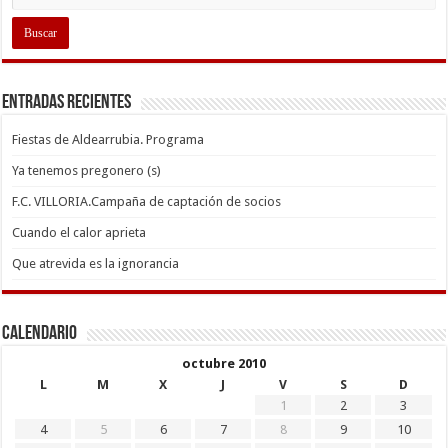
Entradas recientes
Fiestas de Aldearrubia. Programa
Ya tenemos pregonero (s)
F.C. VILLORIA.Campaña de captación de socios
Cuando el calor aprieta
Que atrevida es la ignorancia
Calendario
octubre 2010
L
M
X
J
V
S
D
1
2
3
4
5
6
7
8
9
10