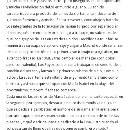
guitarras en ristre y pasitos cortos pero inseguros, mucho optimismo
y mucha reivindicación del to er mundo e güeno. Su sonido
característico era producto de la mezcla ciertamente indecente de
guitarras flamenca y acústica, flauta travesera, contrabajo y batería.
Los integrantes de la formación se habían forjado por separado en
distintos países e incluso Moreno llegó a trabajar, no sabemos de
qué, con grupos de jazz en Estados Unidos. Decididos a triunfar, se
reúnen tras su etapa de aprendizaje y viajan a Madrid donde se lanzan
de lleno a la producción de su primer gran trabajo discográfico, un
auténtico fracaso. En 1968, y tras cambiar de manager (con dolor,
pero con valentía), Los Payos comienzan a trabajarse en serio lo de la
canción del verano y lanzan sus primeros cubitos de hielo, Como un
adiós y La sueca, tema este último de argumento tan diáfano como
hortera, y así hasta que se topan con María Isabel en la playa del
oportunismo. Y, boom, flechazo comercial.
Cada una de las estrofas de María Isabel tiene un encanto especial, en
la segunda, por ejemplo, destaca la neurosis compulsiva del galán,
que se dedica a garabatear el nombre de su dama en la arena para
borrarlo rápidamente sospechando que será el blanco de todas las
pisadas. ¿Y qué decir del pasaje dedicado a la luna, justo cuando el
sol pega tan de lleno que hay que ponerse sombrero y todo?