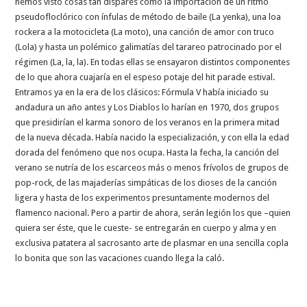
hemos visto cosas tan dispares como la importación de un ritmo
pseudofloclórico con ínfulas de método de baile (La yenka), una loa
rockera a la motocicleta (La moto), una canción de amor con truco
(Lola) y hasta un polémico galimatías del tarareo patrocinado por el
régimen (La, la, la). En todas ellas se ensayaron distintos componentes
de lo que ahora cuajaría en el espeso potaje del hit parade estival.
Entramos ya en la era de los clásicos: Fórmula V había iniciado su
andadura un año antes y Los Diablos lo harían en 1970, dos grupos
que presidirían el karma sonoro de los veranos en la primera mitad
de la nueva década. Había nacido la especialización, y con ella la edad
dorada del fenómeno que nos ocupa. Hasta la fecha, la canción del
verano se nutría de los escarceos más o menos frívolos de grupos de
pop-rock, de las majaderías simpáticas de los dioses de la canción
ligera y hasta de los experimentos presuntamente modernos del
flamenco nacional. Pero a partir de ahora, serán legión los que –quien
quiera ser éste, que le cueste- se entregarán en cuerpo y alma y en
exclusiva patatera al sacrosanto arte de plasmar en una sencilla copla
lo bonita que son las vacaciones cuando llega la caló.