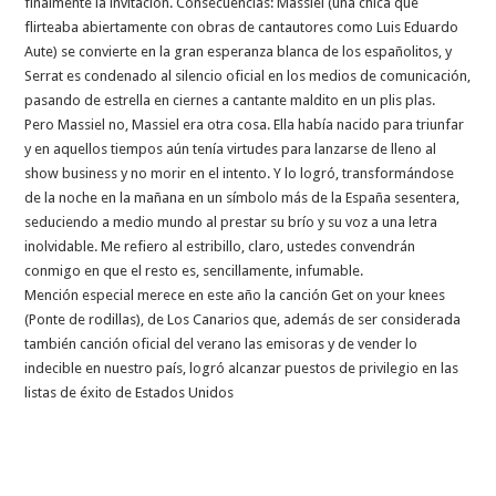
finalmente la invitación. Consecuencias: Massiel (una chica que
flirteaba abiertamente con obras de cantautores como Luis Eduardo
Aute) se convierte en la gran esperanza blanca de los españolitos, y
Serrat es condenado al silencio oficial en los medios de comunicación,
pasando de estrella en ciernes a cantante maldito en un plis plas.
Pero Massiel no, Massiel era otra cosa. Ella había nacido para triunfar
y en aquellos tiempos aún tenía virtudes para lanzarse de lleno al
show business y no morir en el intento. Y lo logró, transformándose
de la noche en la mañana en un símbolo más de la España sesentera,
seduciendo a medio mundo al prestar su brío y su voz a una letra
inolvidable. Me refiero al estribillo, claro, ustedes convendrán
conmigo en que el resto es, sencillamente, infumable.
Mención especial merece en este año la canción Get on your knees
(Ponte de rodillas), de Los Canarios que, además de ser considerada
también canción oficial del verano las emisoras y de vender lo
indecible en nuestro país, logró alcanzar puestos de privilegio en las
listas de éxito de Estados Unidos