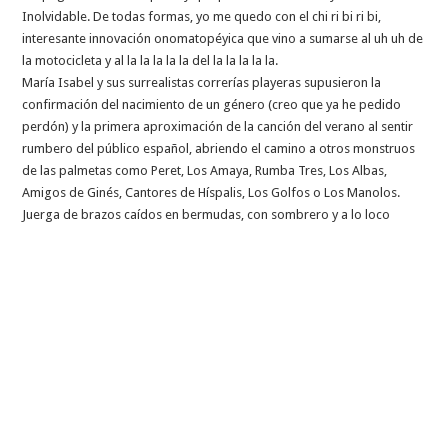
Inolvidable. De todas formas, yo me quedo con el chi ri bi ri bi,
interesante innovación onomatopéyica que vino a sumarse al uh uh de
la motocicleta y al la la la la la del la la la la la.
María Isabel y sus surrealistas correrías playeras supusieron la
confirmación del nacimiento de un género (creo que ya he pedido
perdón) y la primera aproximación de la canción del verano al sentir
rumbero del público español, abriendo el camino a otros monstruos
de las palmetas como Peret, Los Amaya, Rumba Tres, Los Albas,
Amigos de Ginés, Cantores de Híspalis, Los Golfos o Los Manolos.
Juerga de brazos caídos en bermudas, con sombrero y a lo loco