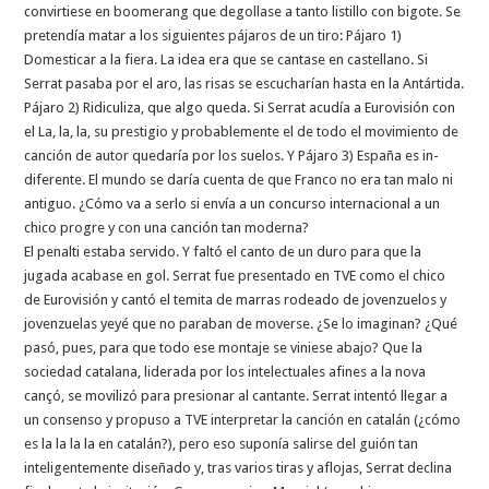
convirtiese en boomerang que degollase a tanto listillo con bigote. Se
pretendía matar a los siguientes pájaros de un tiro: Pájaro 1)
Domesticar a la fiera. La idea era que se cantase en castellano. Si
Serrat pasaba por el aro, las risas se escucharían hasta en la Antártida.
Pájaro 2) Ridiculiza, que algo queda. Si Serrat acudía a Eurovisión con
el La, la, la, su prestigio y probablemente el de todo el movimiento de
canción de autor quedaría por los suelos. Y Pájaro 3) España es in-
diferente. El mundo se daría cuenta de que Franco no era tan malo ni
antiguo. ¿Cómo va a serlo si envía a un concurso internacional a un
chico progre y con una canción tan moderna?
El penalti estaba servido. Y faltó el canto de un duro para que la
jugada acabase en gol. Serrat fue presentado en TVE como el chico
de Eurovisión y cantó el temita de marras rodeado de jovenzuelos y
jovenzuelas yeyé que no paraban de moverse. ¿Se lo imaginan? ¿Qué
pasó, pues, para que todo ese montaje se viniese abajo? Que la
sociedad catalana, liderada por los intelectuales afines a la nova
cançó, se movilizó para presionar al cantante. Serrat intentó llegar a
un consenso y propuso a TVE interpretar la canción en catalán (¿cómo
es la la la la en catalán?), pero eso suponía salirse del guión tan
inteligentemente diseñado y, tras varios tiras y aflojas, Serrat declina