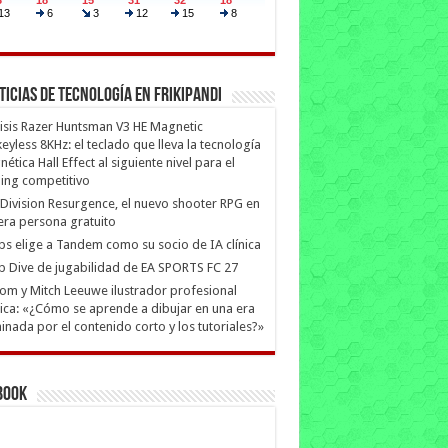
ticias de Tecnología en Frikipandi
isis Razer Huntsman V3 HE Magnetic
eyless 8KHz: el teclado que lleva la tecnología
ética Hall Effect al siguiente nivel para el
ing competitivo
Division Resurgence, el nuevo shooter RPG en
era persona gratuito
ips elige a Tandem como su socio de IA clínica
 Dive de jugabilidad de EA SPORTS FC 27
m y Mitch Leeuwe ilustrador profesional
ica: «¿Cómo se aprende a dibujar en una era
nada por el contenido corto y los tutoriales?»
book