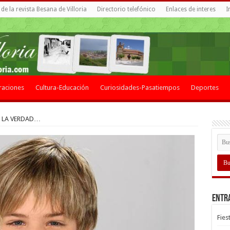
de la revista Besana de Villoria
Directorio telefónico
Enlaces de interes
I
raciones
Cultura-Educación
Curiosidades-Pasatiempos
Deportes
 LA VERDAD…
Entr
Fies