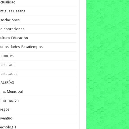
ctualidad
ntiguas Besana
sociaciones
olaboraciones
ultura-Educación
uriosidades-Pasatiempos
Deportes
Destacada
Destacadas
GALERÍAS
nfo. Municipal
nformación
Juegos
uventud
ecnología