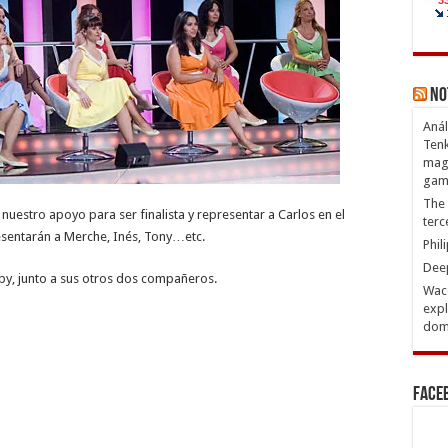
No
Anál
Tenk
magn
gam
The 
uestro apoyo para ser finalista y representar a Carlos en el
terc
sentarán a Merche, Inés, Tony…etc.
Phil
Deep
aby, junto a sus otros dos compañeros.
Waco
expl
domi
Face