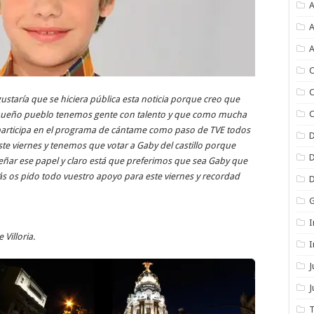
A
A
A
C
C
gustaría que se hiciera pública esta noticia porque creo que
C
queño pueblo tenemos gente con talento y que como mucha
participa en el programa de cántame como paso de TVE todos
este viernes y tenemos que votar a Gaby del castillo porque
ar ese papel y claro está que preferimos que sea Gaby que
ás os pido todo vuestro apoyo para este viernes y recordad
I
 Villoria.
I
J
T