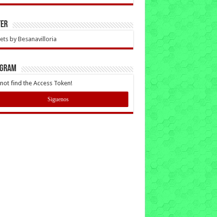
ter
ts by Besanavilloria
AGRAM
not find the Access Token!
Siguenos