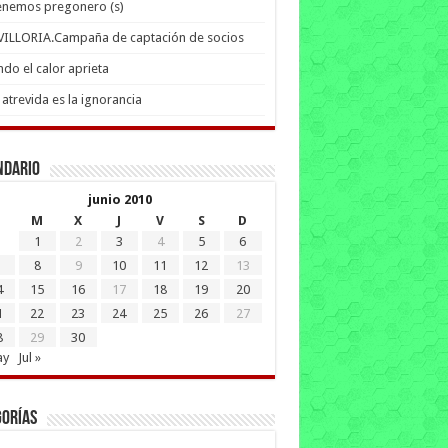
enemos pregonero (s)
 VILLORIA.Campaña de captación de socios
do el calor aprieta
atrevida es la ignorancia
ndario
junio 2010
M
X
J
V
S
D
1
2
3
4
5
6
8
9
10
11
12
13
4
15
16
17
18
19
20
1
22
23
24
25
26
27
8
29
30
ay
Jul »
gorías