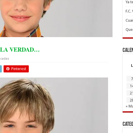
Ya t
F.C.
Cuan
Que 
 LA VERDAD…
Cale
acadas
L
Pinterest
7
1
2
2
« M
Cate