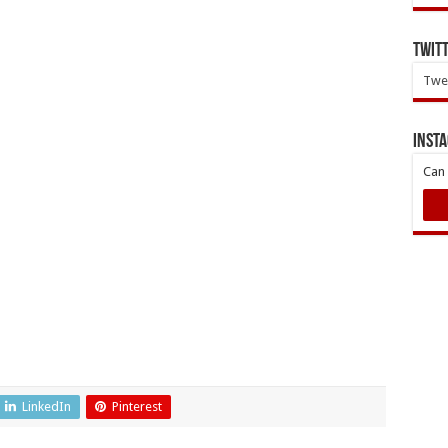
Twit
Twee
INST
Can 
LinkedIn
Pinterest