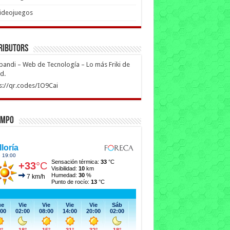
ideojuegos
ributors
ipandi – Web de Tecnología – Lo más Friki de
ed.
s://qr.codes/IO9Cai
empo