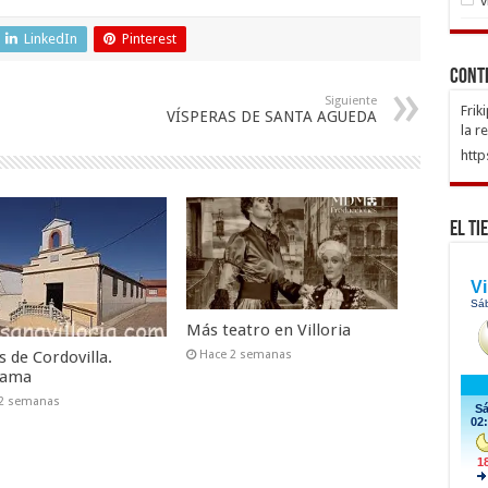
v
LinkedIn
Pinterest
Cont
Siguiente
Frik
VÍSPERAS DE SANTA AGUEDA
la r
http
El Ti
Más teatro en Villoria
s de Cordovilla.
Hace 2 semanas
rama
 2 semanas