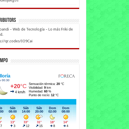
ideojuegos
ributors
ipandi – Web de Tecnología – Lo más Friki de
ed.
s://qr.codes/IO9Cai
empo