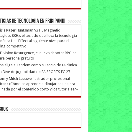
ticias de Tecnología en Frikipandi
isis Razer Huntsman V3 HE Magnetic
eyless 8KHz: el teclado que lleva la tecnología
ética Hall Effect al siguiente nivel para el
ing competitivo
Division Resurgence, el nuevo shooter RPG en
era persona gratuito
ips elige a Tandem como su socio de IA clínica
 Dive de jugabilidad de EA SPORTS FC 27
m y Mitch Leeuwe ilustrador profesional
ica: «¿Cómo se aprende a dibujar en una era
nada por el contenido corto y los tutoriales?»
book