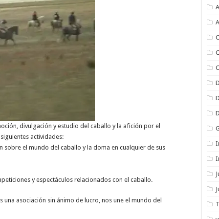
A
A
C
C
C
oción, divulgación y estudio del caballo y la afición por el
siguientes actividades:
I
ón sobre el mundo del caballo y la doma en cualquier de sus
I
peticiones y espectáculos relacionados con el caballo.
J
es una asociación sin ánimo de lucro, nos une el mundo del
T