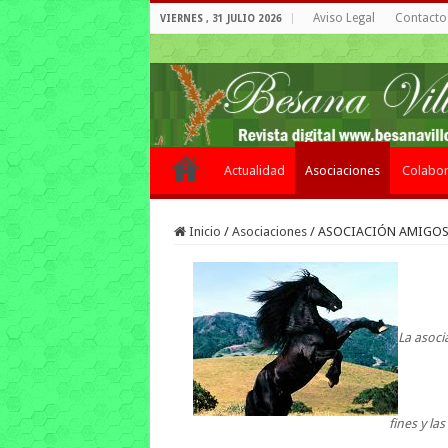
Aviso Legal
Contacto 
VIERNES , 31 JULIO 2026
Actualidad
Asociaciones
Colabor
Inicio
/
Asociaciones
/
ASOCIACIÓN AMIGOS
La asoci
fines y la