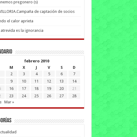
enemos pregonero (s)
 VILLORIA.Campaña de captación de socios
do el calor aprieta
atrevida es la ignorancia
ndario
febrero 2010
M
X
J
V
S
D
2
3
4
5
6
7
9
10
11
12
13
14
5
16
17
18
19
20
21
2
23
24
25
26
27
28
e
Mar »
gorías
ctualidad