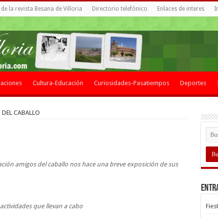
de la revista Besana de Villoria
Directorio telefónico
Enlaces de interes
I
aciones
Cultura-Educación
Curiosidades-Pasatiempos
Deportes
 DEL CABALLO
ación amigos del caballo nos hace una breve exposición de sus
Entr
s actividades que llevan a cabo
Fies