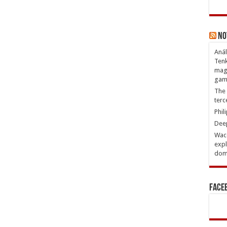
No
Anál
Tenk
magn
gam
The 
terc
Phil
Deep
Waco
expl
domi
Face