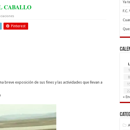
Ya t
L CABALLO
F.C.
ciaciones
Cuan
Pinterest
Que 
Cale
L
1
8
a breve exposición de sus fines y las actividades que llevan a
1
2
s
« En
Cate
A