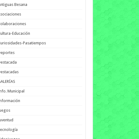
ntiguas Besana
sociaciones
olaboraciones
ultura-Educación
uriosidades-Pasatiempos
Deportes
Destacada
Destacadas
GALERÍAS
nfo. Municipal
nformación
Juegos
uventud
ecnología