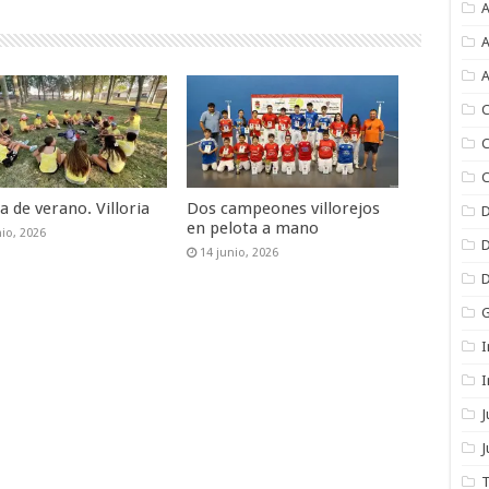
A
A
A
C
C
C
a de verano. Villoria
Dos campeones villorejos
en pelota a mano
nio, 2026
14 junio, 2026
I
I
J
T