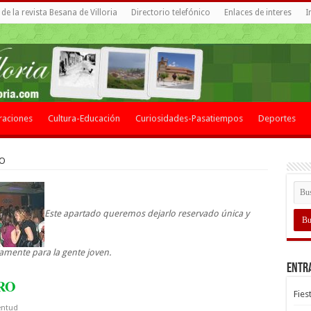
de la revista Besana de Villoria
Directorio telefónico
Enlaces de interes
I
raciones
Cultura-Educación
Curiosidades-Pasatiempos
Deportes
RO
Este apartado queremos dejarlo reservado única y
amente para la gente joven.
Entr
RO
Fies
entud