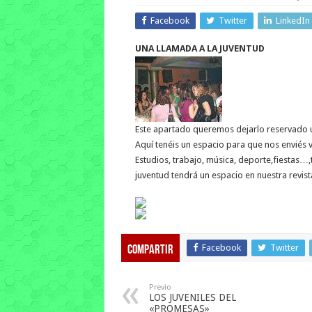
Facebook
Twitter
LinkedIn
UNA LLAMADA A LA JUVENTUD
Este apartado queremos dejarlo reservado ún
Aquí tenéis un espacio para que nos enviés v
Estudios, trabajo, música, deporte,fiestas…,
juventud tendrá un espacio en nuestra revist
Facebook
Twitter
Compartir
Previo
LOS JUVENILES DEL
«PROMESAS»