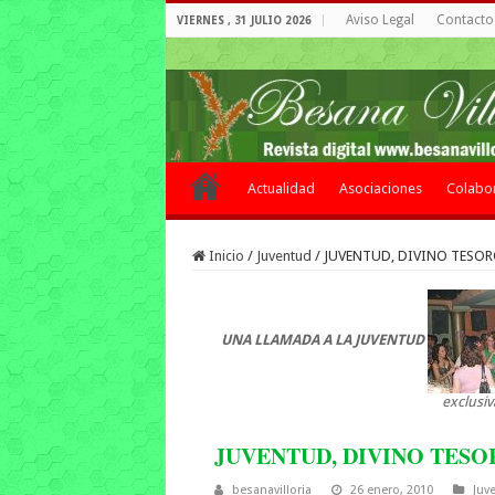
Aviso Legal
Contacto 
VIERNES , 31 JULIO 2026
Actualidad
Asociaciones
Colabo
Inicio
/
Juventud
/
JUVENTUD, DIVINO TESO
UNA LLAMADA A LA JUVENTUD
exclusiv
JUVENTUD, DIVINO TESO
besanavilloria
26 enero, 2010
Juv