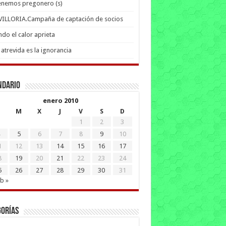
enemos pregonero (s)
 VILLORIA.Campaña de captación de socios
do el calor aprieta
atrevida es la ignorancia
ndario
enero 2010
M
X
J
V
S
D
1
2
3
5
6
7
8
9
10
1
12
13
14
15
16
17
8
19
20
21
22
23
24
5
26
27
28
29
30
31
b »
gorías