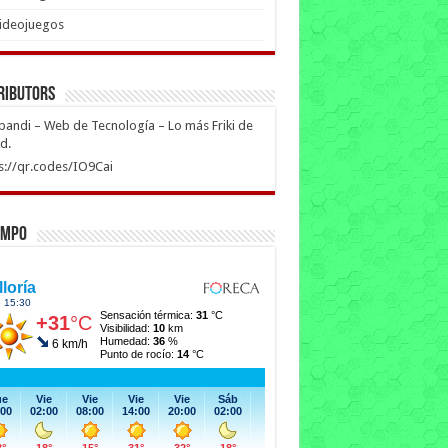
ideojuegos
ributors
ipandi – Web de Tecnología – Lo más Friki de
ed.
s://qr.codes/IO9Cai
empo