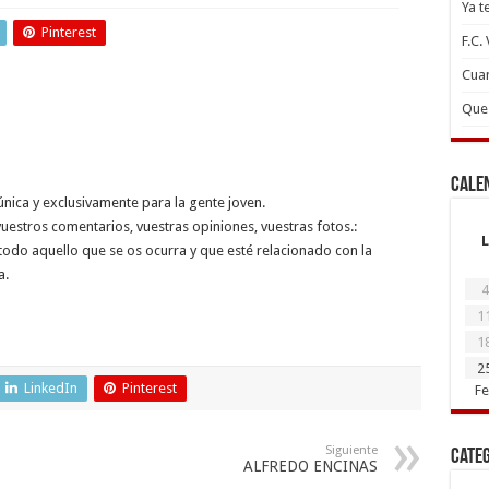
Ya t
Pinterest
F.C.
Cuan
Que 
Cale
ica y exclusivamente para la gente joven.
uestros comentarios, vuestras opiniones, vuestras fotos.:
L
todo aquello que se os ocurra y que esté relacionado con la
a.
4
1
1
2
LinkedIn
Pinterest
Fe
Siguiente
Cate
ALFREDO ENCINAS