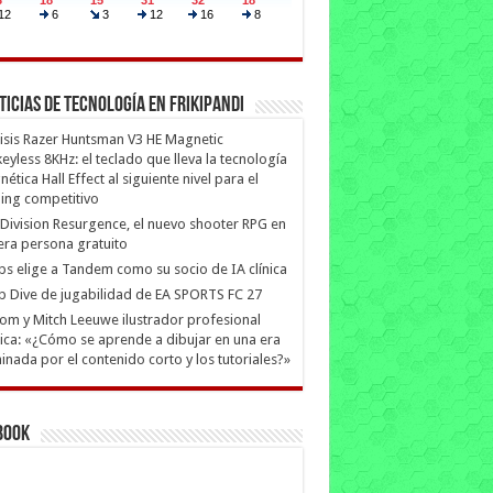
ticias de Tecnología en Frikipandi
isis Razer Huntsman V3 HE Magnetic
eyless 8KHz: el teclado que lleva la tecnología
ética Hall Effect al siguiente nivel para el
ing competitivo
Division Resurgence, el nuevo shooter RPG en
era persona gratuito
ips elige a Tandem como su socio de IA clínica
 Dive de jugabilidad de EA SPORTS FC 27
m y Mitch Leeuwe ilustrador profesional
ica: «¿Cómo se aprende a dibujar en una era
nada por el contenido corto y los tutoriales?»
book