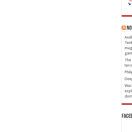
No
Anál
Tenk
magn
gam
The 
terc
Phil
Deep
Waco
expl
domi
Face