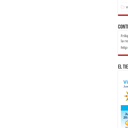
v
Cont
Frik
la r
http
El Ti