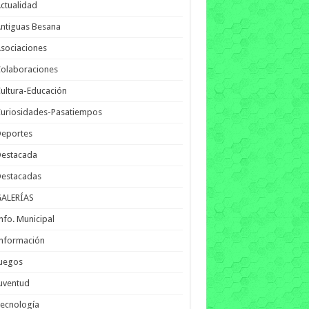
ctualidad
ntiguas Besana
sociaciones
olaboraciones
ultura-Educación
uriosidades-Pasatiempos
Deportes
Destacada
Destacadas
GALERÍAS
nfo. Municipal
nformación
Juegos
uventud
ecnología